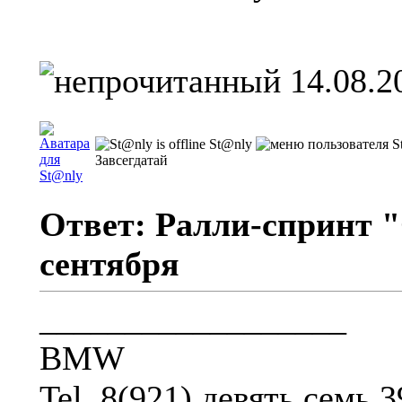
14.08.2
St@nly
Завсегдатай
Ответ: Ралли-спринт "
сентября
__________________
BMW
Tel. 8(921) девять семь 