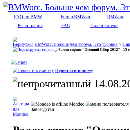
FAQ по BMW
Forum.BMWorc
BMWorc
Регистрация
FAQ
Пользователи
BMWorc. Больше чем форум. Это тусовка
>
На
Ралли-спринт "Осенний СБор 2012" - 15 
Перейти к новому
14.08.2
Mondeo
Завсегдатай