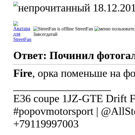
18.12.201
StreetFan
Завсегдатай
Ответ: Починил фотога
Fire
, орка поменьше на ф
__________________
E36 coupe 1JZ-GTE Drift 
#popovmotorsport | @AllS
+79119997003