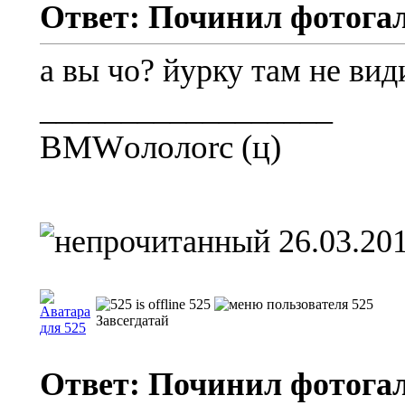
Ответ: Починил фотога
а вы чо? йурку там не ви
__________________
BMW
ололоrc (ц)
26.03.201
525
Завсегдатай
Ответ: Починил фотога