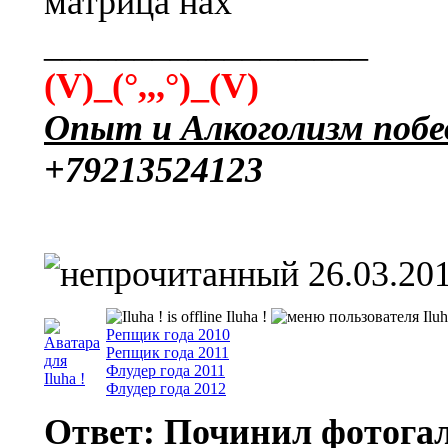
матрица нах
__________________
(V)_(°,,,°)_(V)
Опыт и Алкоголизм поб
+79213524123
26.03.201
Iluha !
Репщик года 2010
Репщик года 2011
Флудер года 2011
Флудер года 2012
Ответ: Починил фотога