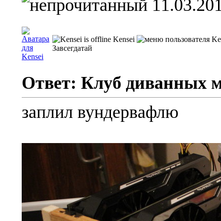
11.03.201
Kensei
Завсегдатай
Ответ: Клуб диванных 
заплил вундервафлю