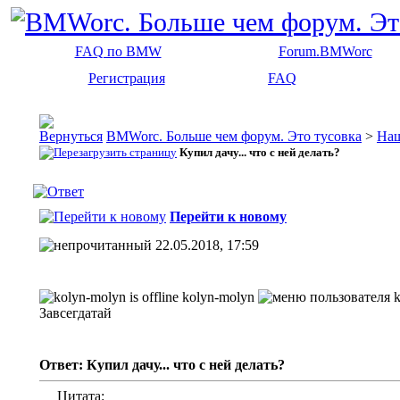
FAQ по BMW
Forum.BMWorc
Регистрация
FAQ
BMWorc. Больше чем форум. Это тусовка
>
На
Купил дачу... что с ней делать?
Перейти к новому
22.05.2018, 17:59
kolyn-molyn
Завсегдатай
Ответ: Купил дачу... что с ней делать?
Цитата: