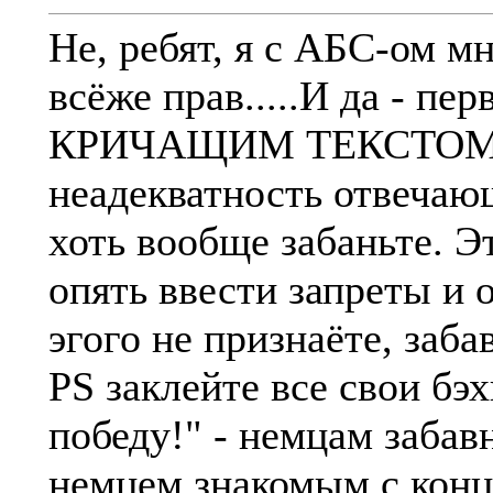
Не, ребят, я с АБС-ом мн
всёже прав.....И да - пе
КРИЧАЩИМ ТЕКСТОМ )))
неадекватность отвечаю
хоть вообще забаньте. Э
опять ввести запреты и 
эгого не признаёте, забав
PS заклейте все свои бэ
победу!" - немцам забав
немцем знакомым с конца