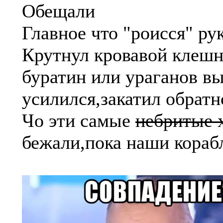
Обещали
Главное что "роисся" ру
Крутнул кровавой клешн
буратин или ураганов вы
усилился,закатил обрат
Чо эти самые
небритые 
бежали,пока наши корабл