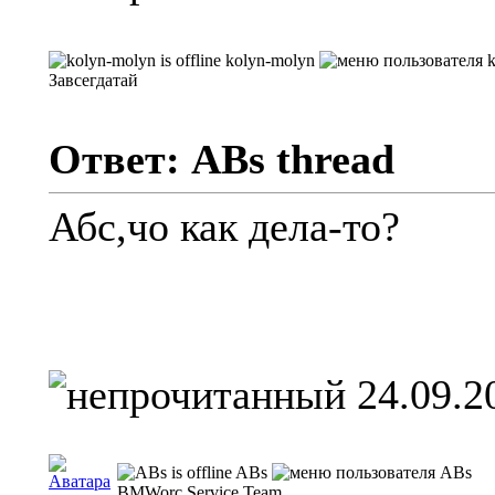
kolyn-molyn
Завсегдатай
Ответ: ABs thread
Абс,чо как дела-то?
24.09.2
ABs
BMWorc Service Team