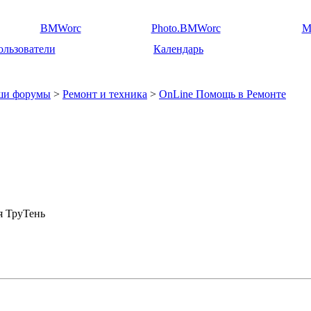
BMWorc
Photo.BMWorc
M
ользователи
Календарь
ши форумы
>
Ремонт и техника
>
OnLine Помощь в Ремонте