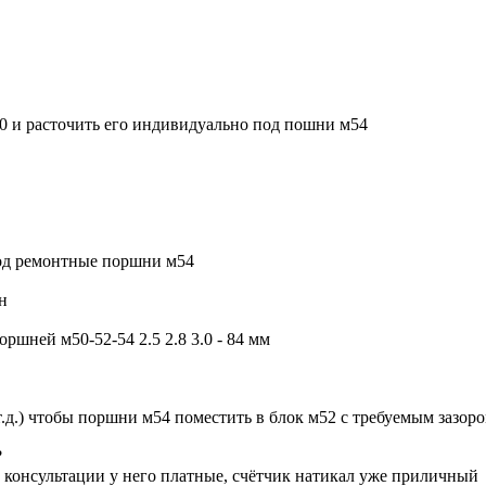
50 и расточить его индивидуально под пошни м54
под ремонтные поршни м54
н
шней м50-52-54 2.5 2.8 3.0 - 84 мм
д.) чтобы поршни м54 поместить в блок м52 с требуемым зазором
?
и консультации у него платные, счётчик натикал уже приличный