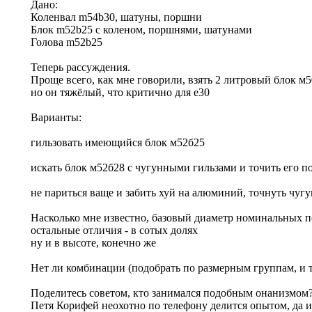
Дано:
Коленвал m54b30, шатуны, поршни
Блок m52b25 с коленом, поршнями, шатунами
Голова m52b25
Теперь рассуждения.
Проще всего, как мне говорили, взять 2 литровый блок м
но он тяжёлый, что критично для е30
Варианты:
гильзовать имеющийся блок м52б25
искать блок м52б28 с чугунными гильзами и точить его 
не париться ваще и забить хуй на алюминий, точнуть чугу
Насколько мне известно, базовый диаметр номинальных пор
остальные отличия - в сотых долях
ну и в высоте, конечно же
Нет ли комбинации (подобрать по размерным группам, и т.
Поделитесь советом, кто занимался подобным онанизмом
Петя Корифей неохотно по телефону делится опытом, да 