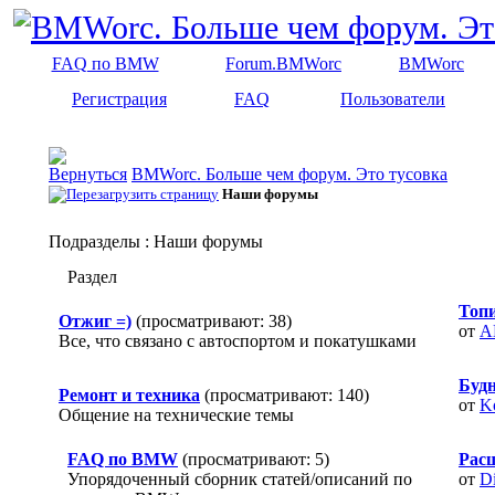
FAQ по BMW
Forum.BMWorc
BMWorc
Регистрация
FAQ
Пользователи
BMWorc. Больше чем форум. Это тусовка
Наши форумы
Подразделы
: Наши форумы
Раздел
Топи
Отжиг =)
(просматривают: 38)
от
A
Все, что связано с автоспортом и покатушками
Будн
Ремонт и техника
(просматривают: 140)
от
K
Общение на технические темы
FAQ по BMW
(просматривают: 5)
Рас
Упорядоченный сборник статей/описаний по
от
D