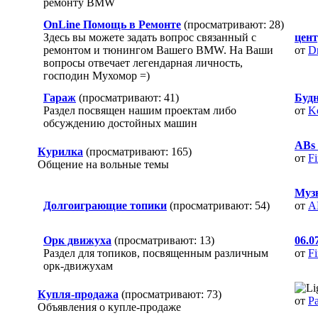
ремонту BMW
OnLine Помощь в Ремонте
(просматривают: 28)
Здесь вы можете задать вопрос связанный с
цент
ремонтом и тюнингом Вашего BMW. На Ваши
от
D
вопросы отвечает легендарная личность,
господин Мухомор =)
Гараж
(просматривают: 41)
Будн
Раздел посвящен нашим проектам либо
от
K
обсуждению достойных машин
ABs 
Курилка
(просматривают: 165)
от
Fi
Общение на вольные темы
Музы
Долгоиграющие топики
(просматривают: 54)
от
A
Орк движуха
(просматривают: 13)
06.0
Раздел для топиков, посвященным различным
от
Fi
орк-движухам
Купля-продажа
(просматривают: 73)
от
Pa
Объявления о купле-продаже