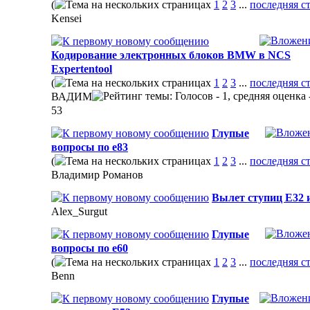
(
1
2
3
...
последняя с
Kensei
Кодирование электронных блоков BMW в NCS
Expertentool
(
1
2
3
...
последняя с
ВАДИМ
53
Глупые
вопросы по е83
(
1
2
3
...
последняя с
Владимир Романов
Вылет ступиц E32 
Alex_Surgut
Глупые
вопросы по е60
(
1
2
3
...
последняя с
Benn
Глупые