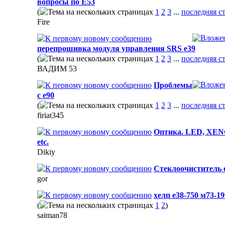
вопросы по E53
(
1
2
3
...
последняя с
Fire
перепрошивка модуля управления SRS е39
(
1
2
3
...
последняя с
ВАДИМ 53
Проблемы
с е90
(
1
2
3
...
последняя с
firiat345
Оптика. LED, XE
etc.
Dikiy
Стеклоочиститель 
gor
хелп е38-750 м73-1
(
1
2
)
saiman78