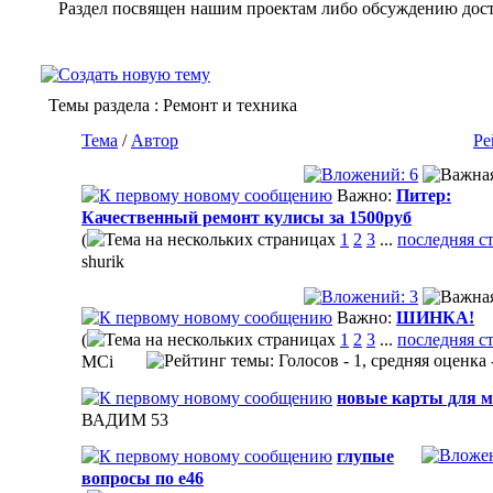
Раздел посвящен нашим проектам либо обсуждению до
Темы раздела
: Ремонт и техника
Тема
/
Автор
Ре
Важно:
Питер:
Качественный ремонт кулисы за 1500руб
(
1
2
3
...
последняя с
shurik
Важно:
ШИНКА!
(
1
2
3
...
последняя с
MCi
новые карты для 
ВАДИМ 53
глупые
вопросы по е46