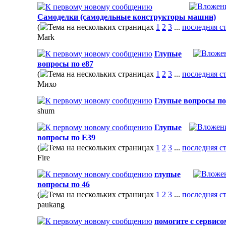
Самоделки (самодельные конструкторы машин)
(
1
2
3
...
последняя с
Mark
Глупые
вопросы по e87
(
1
2
3
...
последняя с
Михо
Глупые вопросы по
shum
Глупые
вопросы по E39
(
1
2
3
...
последняя с
Fire
глупые
вопросы по 46
(
1
2
3
...
последняя с
paukang
помогите с сервисо