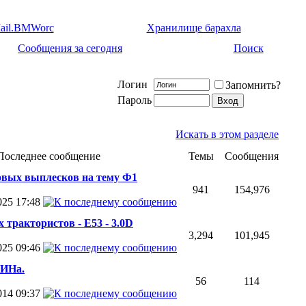
ail.BMWorc
Хранилище барахла
Сообщения за сегодня
Поиск
Логин
Запомнить?
Пароль
Искать в этом разделе
Последнее сообщение
Темы
Сообщения
овых выплесков на тему Ф1
941
154,976
2025
17:48
 трактористов - Е53 - 3.0D
3,294
101,945
2025
09:46
ИНа.
56
114
2014
09:37