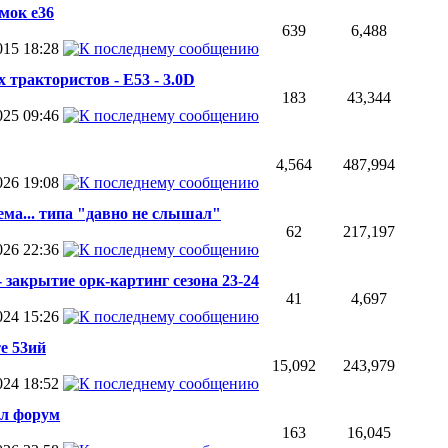
мок е36
639
6,488
2015
18:28
 трактористов - Е53 - 3.0D
183
43,344
2025
09:46
4,564
487,994
2026
19:08
ма... типа "давно не слышал"
62
217,197
2026
22:36
 - закрытие орк-картинг сезона 23-24
41
4,697
2024
15:26
е 53ий
15,092
243,979
2024
18:52
ил форум
163
16,045