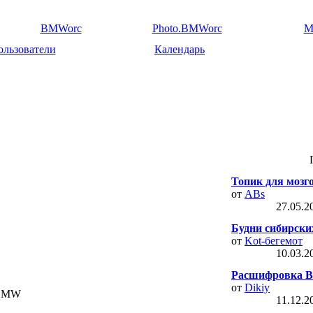
BMWorc
Photo.BMWorc
M
ользователи
Календарь
Топик для мозг
от
ABs
27.05.
Будни сибирских
от
Kot-бегемот
10.03.
Расшифровка В
от
Dikiy
 BMW
11.12.