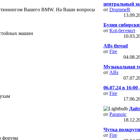
центральный за
м и тюнингом Вашего BMW. На Ваши вопросы
от
DrummeR
13.09.
Будни сибирских
от
Kot-бегемот
остойных машин
10.03.
ABs thread
от
Fire
04.08.
Музыкальная те
от
ABs
07.07.
06.07.24 в 16:00
от
Fire
жухам
17.06.
Дайт
от
Paranoic
18.12.
Чутка подкрут
от
Fire
о форума