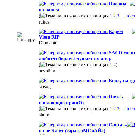
Опа опа
чо нашел
(
1
2
3
...
посл
rukez
Вадим
Vlom RIP
Diamanter
SACD много
любит/собирает/слушает ну и т.д.
(
1
2
)
acvolinn
Вова, ты гд
stasuga
Опять
поплакаццо пришОл
(
1
2
3
...
посл
shum
Санта....
но не Клаус (гараж эМСиАЙа)