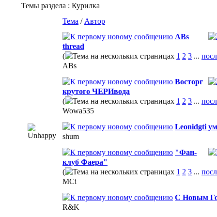
Темы раздела
: Курилка
Тема
/
Автор
ABs
thread
(
1
2
3
...
посл
ABs
Восторг
крутого ЧЕРИвода
(
1
2
3
...
посл
Wowa535
Leonidgti у
shum
"Фан-
клуб Фаера"
(
1
2
3
...
посл
MCi
С Новым Г
R&K