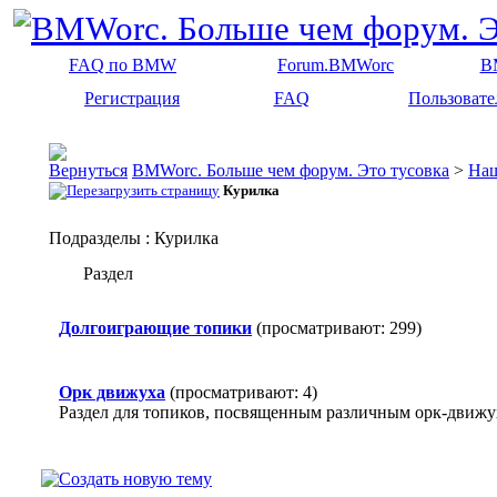
FAQ по BMW
Forum.BMWorc
B
Регистрация
FAQ
Пользовате
BMWorc. Больше чем форум. Это тусовка
>
На
Курилка
Подразделы
: Курилка
Раздел
Долгоиграющие топики
(просматривают: 299)
Орк движуха
(просматривают: 4)
Раздел для топиков, посвященным различным орк-движ