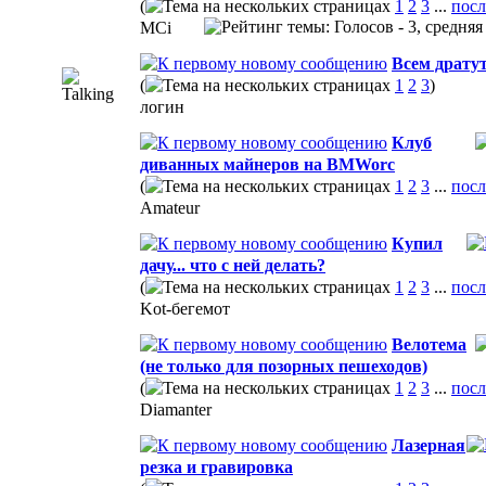
(
1
2
3
...
посл
MCi
Всем дратут
(
1
2
3
)
логин
Клуб
диванных майнеров на BMWorc
(
1
2
3
...
посл
Amateur
Купил
дачу... что с ней делать?
(
1
2
3
...
посл
Kot-бегемот
Велотема
(не только для позорных пешеходов)
(
1
2
3
...
посл
Diamanter
Лазерная
резка и гравировка